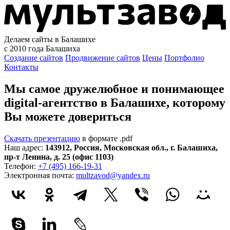
Делаем сайты в Балашихе
с 2010 года
Балашиха
Создание сайтов
Продвижение сайтов
Цены
Портфолио
Контакты
Мы самое дружелюбное и понимающее
digital-агентство в Балашихе, которому
Вы можете довериться
Скачать презентацию
в формате .pdf
Наш адрес:
143912
,
Россия
,
Московская обл.
,
г. Балашиха
,
пр-т Ленина, д. 25 (офис 1103)
Телефон:
+7 (495) 166-19-31
Электронная почта:
multzavod@yandex.ru