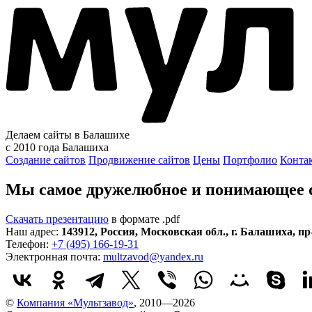
Делаем сайты в Балашихе
с 2010 года
Балашиха
Создание сайтов
Продвижение сайтов
Цены
Портфолио
Конта
Мы самое дружелюбное и понимающее di
Скачать презентацию
в формате .pdf
Наш адрес:
143912
,
Россия
,
Московская обл.
,
г. Балашиха
,
пр
Телефон:
+7 (495) 166-19-31
Электронная почта:
multzavod@yandex.ru
©
Компания «Мультзавод»
, 2010—2026