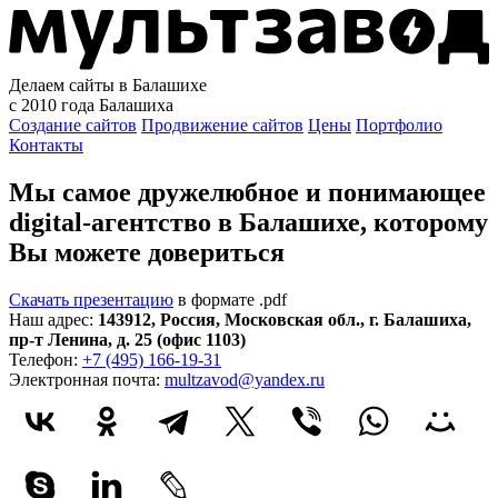
Делаем сайты в Балашихе
с 2010 года
Балашиха
Создание сайтов
Продвижение сайтов
Цены
Портфолио
Контакты
Мы самое дружелюбное и понимающее
digital-агентство в Балашихе, которому
Вы можете довериться
Скачать презентацию
в формате .pdf
Наш адрес:
143912
,
Россия
,
Московская обл.
,
г. Балашиха
,
пр-т Ленина, д. 25 (офис 1103)
Телефон:
+7 (495) 166-19-31
Электронная почта:
multzavod@yandex.ru