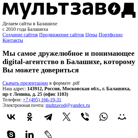
Делаем сайты в Балашихе
с 2010 года
Балашиха
Создание сайтов
Продвижение сайтов
Цены
Портфолио
Контакты
Мы самое дружелюбное и понимающее
digital-агентство в Балашихе, которому
Вы можете довериться
Скачать презентацию
в формате .pdf
Наш адрес:
143912
,
Россия
,
Московская обл.
,
г. Балашиха
,
пр-т Ленина, д. 25 (офис 1103)
Телефон:
+7 (495) 166-19-31
Электронная почта:
multzavod@yandex.ru