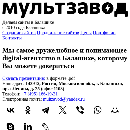
Делаем сайты в Балашихе
с 2010 года
Балашиха
Создание сайтов
Продвижение сайтов
Цены
Портфолио
Контакты
Мы самое дружелюбное и понимающее
digital-агентство в Балашихе, которому
Вы можете довериться
Скачать презентацию
в формате .pdf
Наш адрес:
143912
,
Россия
,
Московская обл.
,
г. Балашиха
,
пр-т Ленина, д. 25 (офис 1103)
Телефон:
+7 (495) 166-19-31
Электронная почта:
multzavod@yandex.ru