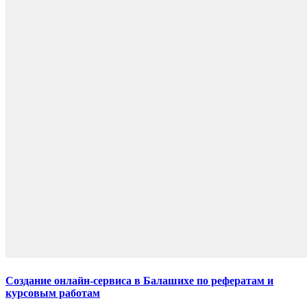
Создание онлайн-сервиса в Балашихе по рефератам и
курсовым работам